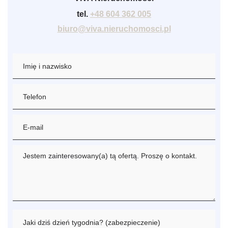
tel.
+48 604 362 005
biuro@viva.nieruchomosci.pl