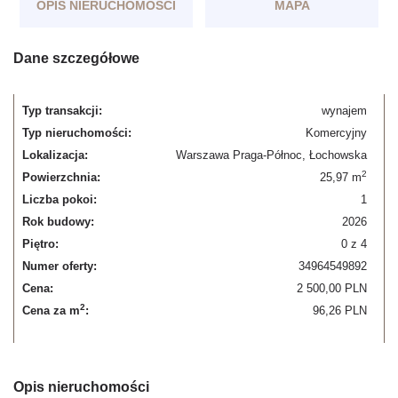
OPIS NIERUCHOMOŚCI
MAPA
Dane szczegółowe
Typ transakcji:
wynajem
Typ nieruchomości:
Komercyjny
Lokalizacja:
Warszawa Praga-Północ, Łochowska
2
Powierzchnia:
25,97 m
Liczba pokoi:
1
Rok budowy:
2026
Piętro:
0 z 4
Numer oferty:
34964549892
Cena:
2 500,00 PLN
2
Cena za m
:
96,26 PLN
Opis nieruchomości