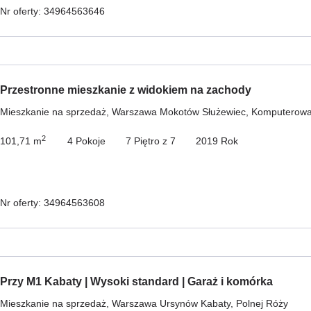
Nr oferty: 34964563646
Przestronne mieszkanie z widokiem na zachody
Mieszkanie na sprzedaż, Warszawa Mokotów Służewiec, Komputerow
2
101,71 m
4 Pokoje
7 Piętro z 7
2019 Rok
Nr oferty: 34964563608
Przy M1 Kabaty | Wysoki standard | Garaż i komórka
Mieszkanie na sprzedaż, Warszawa Ursynów Kabaty, Polnej Róży