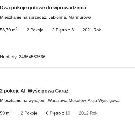
Dwa pokoje gotowe do wprowadzenia
Mieszkanie na sprzedaż, Jabłonna, Marmurowa
2
58,70 m
2 Pokoje
2 Piętro z 3
2021 Rok
Nr oferty: 34964563666
2 pokoje Al. Wyścigowa Garaż
Mieszkanie na wynajem, Warszawa Mokotów, Aleja Wyścigowa
2
59 m
2 Pokoje
6 Piętro z 10
2012 Rok