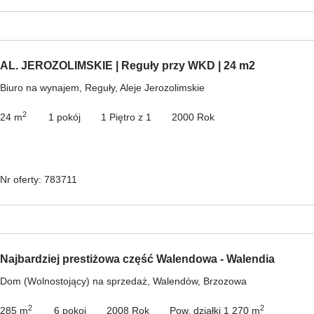
AL. JEROZOLIMSKIE | Reguły przy WKD | 24 m2
Biuro na wynajem, Reguły, Aleje Jerozolimskie
2
24 m
1 pokój
1 Piętro z 1
2000 Rok
Nr oferty: 783711
Najbardziej prestiżowa część Walendowa - Walendia
Dom (Wolnostojący) na sprzedaż, Walendów, Brzozowa
2
2
285 m
6 pokoi
2008 Rok
Pow. działki 1 270 m