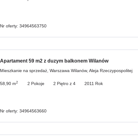
Nr oferty: 34964563750
Apartament 59 m2 z duzym balkonem Wilanów
Mieszkanie na sprzedaż, Warszawa Wilanów, Aleja Rzeczypospolitej
2
58,90 m
2 Pokoje
2 Piętro z 4
2011 Rok
Nr oferty: 34964563660