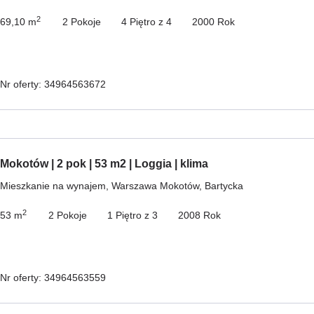
2
69,10 m
2 Pokoje
4 Piętro z 4
2000 Rok
Nr oferty: 34964563672
Mokotów | 2 pok | 53 m2 | Loggia | klima
Mieszkanie na wynajem, Warszawa Mokotów, Bartycka
2
53 m
2 Pokoje
1 Piętro z 3
2008 Rok
Nr oferty: 34964563559