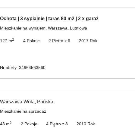
Ochota | 3 sypialnie | taras 80 m2 | 2 x garaż
Mieszkanie na wynajem, Warszawa, Lutniowa
2
127 m
4 Pokoje
2 Piętro z 6
2017 Rok
Nr oferty: 34964563560
Warszawa Wola, Pańska
Mieszkanie na sprzedaż
2
43 m
2 Pokoje
4 Piętro z 8
2010 Rok